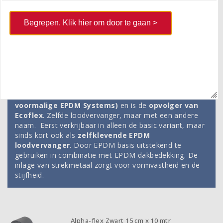
Begrepen. Klik hier om door te gaan >
Alphaflex
AlphaFlex is de loodvervanger van SealEco (het
voormalige EPDM Systems)
en is de
opvolger van
Ecoflex
. Zelfde loodvervanger, maar met een andere
naam. Eerst verkrijbaar in alleen de basic variant, maar
sinds kort ook als
zelfklevende EPDM
loodvervanger
. Door EPDM basis uitstekend te
gebruiken in combinatie met EPDM dakbedekking. De
inlage van strekmetaal zorgt voor vormvastheid en de
stijfheid.
Alpha-flex Zwart 15 cm x 10 mtr