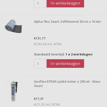
In winkelwagen
Alpha-flex Zwart Zelfklevend 30 cm x 10 mtr
€151,77
(€183,64
Incl. BTW)
Standaard levertijd:
1 a 2 werkdagen
In winkelwagen
GeoFlex EPDM Lijmkit koker a 290 ml - Kleur
Zwart
€17,37
(€21,02
Incl. BTW)