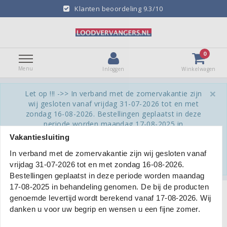
nten beoordeling 9.3/10
Alle loodve
0
Menu
Inloggen
Winkelwagen
×
Let op !!! ->> In verband met de zomervakantie zijn
wij gesloten vanaf vrijdag 31-07-2026 tot en met
zondag 16-08-2026. Bestellingen geplaatst in deze
periode worden maandag 17-08-2025 in
behandeling genomen. De bij de producten
Vakantiesluiting
genoemde levertijd wordt berekend vanaf 17-08-
In verband met de zomervakantie zijn wij gesloten vanaf
2026. Wij danken u voor uw begrip en wensen u
een fijne zomer.
vrijdag 31-07-2026 tot en met zondag 16-08-2026.
Bestellingen geplaatst in deze periode worden maandag
17-08-2025 in behandeling genomen. De bij de producten
Terug naar Homepage
|
Alphaflex
genoemde levertijd wordt berekend vanaf 17-08-2026. Wij
danken u voor uw begrip en wensen u een fijne zomer.
Filters