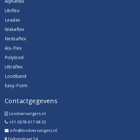
Alphaflex
Ubiflex
Leadax
Wakaflex
Nedsaflex
Alu-Flex
Polylood
Ultraflex
Loodband
Easy-Form
Contactgegevens
Loodvervangers.nl
+31 (0)78-617 68 33
info@loodvervangers.nl
Daltonstraat 54