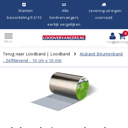
Klanten
Alle
Levering uit eigen
beoordeling 9.3/10
loodvervangers
voorraad
eerlijk vergelijken
0
Menu
Inloggen
Winkelwa
Terug naar Loodband
|
Loodband
Aluband Bitumenband
- Zelfklevend - 10 cm x 10 mtr