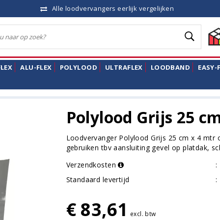
Alle loodvervangers eerlijk vergelijken
LEX
ALU-FLEX
POLYLOOD
ULTRAFLEX
LOODBAND
EASY-
x 4 mtr
Polylood Grijs 25 c
Loodvervanger Polylood Grijs 25 cm x 4 mtr op
gebruiken tbv aansluiting gevel op platdak, 
Verzendkosten
:
Standaard levertijd
:
€ 83,61
excl. btw