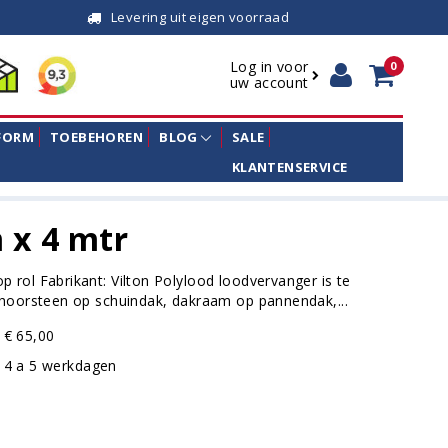
Levering uit eigen voorraad
Log in voor
0
uw account
FORM
TOEBEHOREN
BLOG
SALE
KLANTENSERVICE
m x 4 mtr
 rol Fabrikant: Vilton Polylood loodvervanger is te
schoorsteen op schuindak, dakraam op pannendak,...
€ 65,00
4 a 5 werkdagen