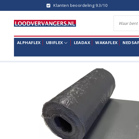
Klanten beoordeling 9.3/10
ALPHAFLEX
UBIFLEX
LEADAX
WAKAFLEX
NEDSAF
Terug naar Polylood
|
Polylood
Polylood Grijs 25 cm 